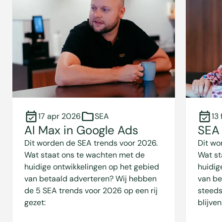
17 apr 2026
SEA
13
AI Max in Google Ads
SEA 
Dit worden de SEA trends voor 2026.
Dit wo
Wat staat ons te wachten met de
Wat st
huidige ontwikkelingen op het gebied
huidig
van betaald adverteren? Wij hebben
van be
de 5 SEA trends voor 2026 op een rij
steeds
gezet:
blijven