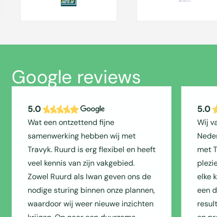
Google reviews
5.0
5.0
Wat een ontzettend fijne
Wij v
samenwerking hebben wij met
Neder
Travyk. Ruurd is erg flexibel en heeft
met T
veel kennis van zijn vakgebied.
plezi
Zowel Ruurd als Iwan geven ons de
elke 
nodige sturing binnen onze plannen,
een du
waardoor wij weer nieuwe inzichten
resul