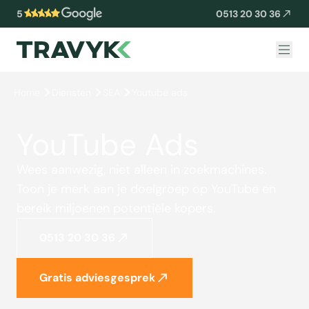
5
0513 20 30 36
Home
Diensten
SEA
Youtube ads
YouTube Ads
Wees aanwezig, niet alleen in zoekmachines.
Toon je merk aan je doelgroep op YouTube en
bereik miljoenen potentiële kopers.
0513 20 30 36
Gratis adviesgesprek