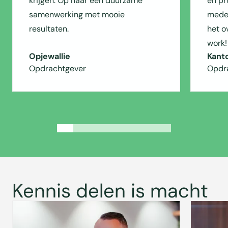
krijgen. Op naar een duurzame
en pr
samenwerking met mooie
medew
resultaten.
het o
work!
Opjewallie
Kant
Opdrachtgever
Opdr
Kennis delen is macht