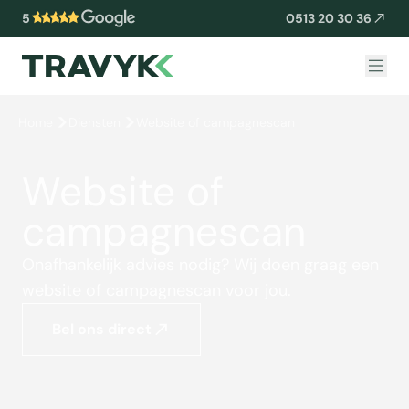
5
0513 20 30 36
Home
Diensten
Website of campagnescan
Website of
campagnescan
Onafhankelijk advies nodig? Wij doen graag een
website of campagnescan voor jou.
Bel ons direct