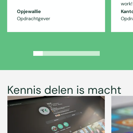
work!
Opjewallie
Kant
Opdrachtgever
Opdr
Kennis delen is macht