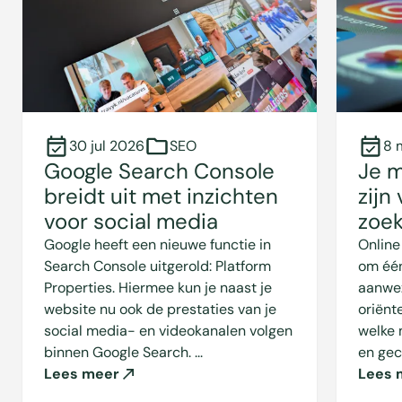
30 jul 2026
SEO
8 
Google Search Console
Je m
breidt uit met inzichten
zijn
voor social media
zoe
Google heeft een nieuwe functie in
Online
Search Console uitgerold: Platform
om één
Properties. Hiermee kun je naast je
aanwez
website nu ook de prestaties van je
oriënt
social media- en videokanalen volgen
welke 
binnen Google Search. ...
en gec
Lees meer
Lees 