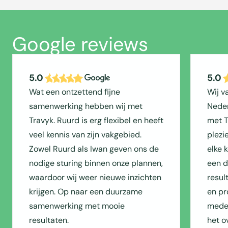
Google reviews
5.0
5.0
Wat een ontzettend fijne
Wij v
samenwerking hebben wij met
Neder
Travyk. Ruurd is erg flexibel en heeft
met T
veel kennis van zijn vakgebied.
plezi
Zowel Ruurd als Iwan geven ons de
elke 
nodige sturing binnen onze plannen,
een du
waardoor wij weer nieuwe inzichten
resul
krijgen. Op naar een duurzame
en pr
samenwerking met mooie
medew
resultaten.
het o