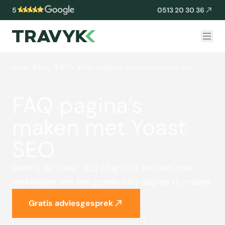
5
0513 20 30 36
Home
Blog
SEO
FAQ paginas maken met yoast seo
FAQ pagina’s
maken met Yoast
SEO
Dankzij de Yoast SEO plug-in is het een stuk
makkelijker om een goede FAQ pagina te maken.
Gratis adviesgesprek