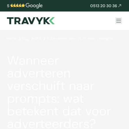
5
0513 20 30 36
Home
Blog
SEA
Adverteren verschuift naar prompts
Wanneer
adverteren
verschuift naar
prompts: wat
betekent dat voor
adverteerders?