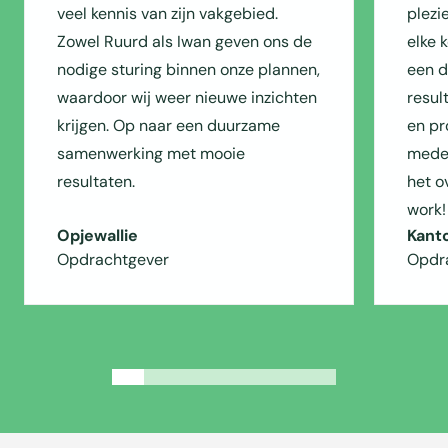
veel kennis van zijn vakgebied.
plezi
Zowel Ruurd als Iwan geven ons de
elke 
nodige sturing binnen onze plannen,
een du
waardoor wij weer nieuwe inzichten
resul
krijgen. Op naar een duurzame
en pr
samenwerking met mooie
medew
resultaten.
het o
work!
Opjewallie
Kant
Opdrachtgever
Opdr