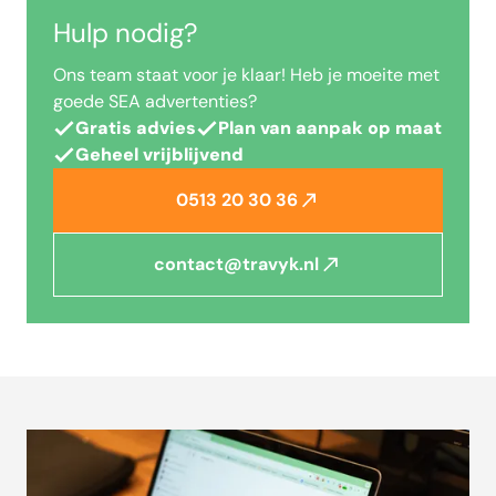
Hulp nodig?
Ons team staat voor je klaar! Heb je moeite met
goede SEA advertenties?
Gratis advies
Plan van aanpak op maat
Geheel vrijblijvend
0513 20 30 36
contact@travyk.nl