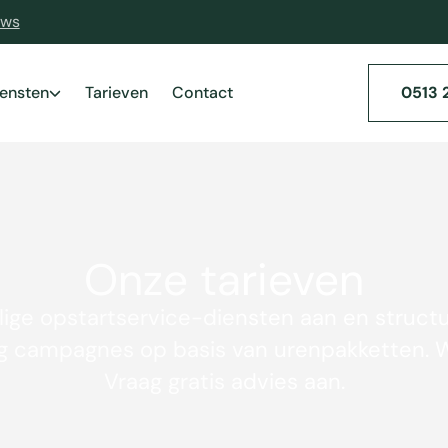
ews
iensten
Tarieven
Contact
0513 
Onze tarieven
ige opstartservice-diensten aan en struct
ng campagnes op basis van urenpakketten. We
Vraag gratis advies aan.