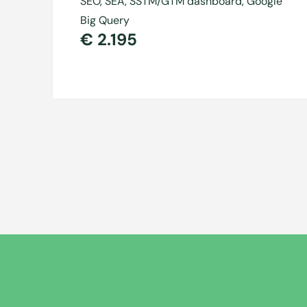
SEO, SEA, SSTM/GTM dashboard, Google
Big Query
€ 2.195