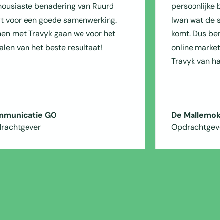
housiaste benadering van Ruurd
persoonlijke
gt voor een goede samenwerking.
Iwan wat de 
en met Travyk gaan we voor het
komt. Dus ben
alen van het beste resultaat!
online marke
Travyk van h
municatie GO
De Mallemok
rachtgever
Opdrachtgev