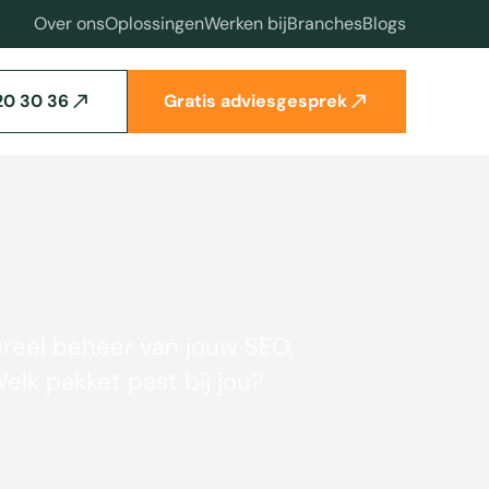
Over ons
Oplossingen
Werken bij
Branches
Blogs
20 30 36
Gratis adviesgesprek
ureel beheer van jouw SEO,
lk pakket past bij jou?