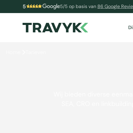
5
5/5 op basis van
86 Google Revi
D
Home
Tarieven
Wij bieden diverse eenmal
SEA, CRO en linkbuildi