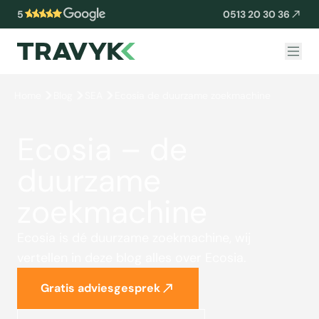
5
0513 20 30 36
Home
Blog
SEA
Ecosia de duurzame zoekmachine
Ecosia – de
duurzame
zoekmachine
Ecosia is dé duurzame zoekmachine, wij
vertellen in deze blog alles over Ecosia.
Gratis adviesgesprek