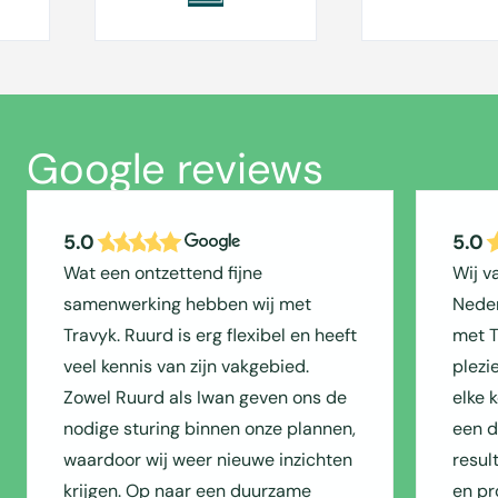
Google reviews
5.0
5.0
Wat een ontzettend fijne
Wij v
samenwerking hebben wij met
Neder
Travyk. Ruurd is erg flexibel en heeft
met T
veel kennis van zijn vakgebied.
plezi
Zowel Ruurd als Iwan geven ons de
elke 
nodige sturing binnen onze plannen,
een du
waardoor wij weer nieuwe inzichten
resul
krijgen. Op naar een duurzame
en pr