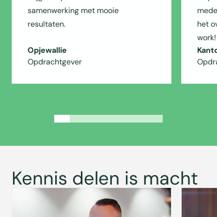
samenwerking met mooie
medew
resultaten.
het o
work!
Opjewallie
Kant
Opdrachtgever
Opdr
Kennis delen is macht