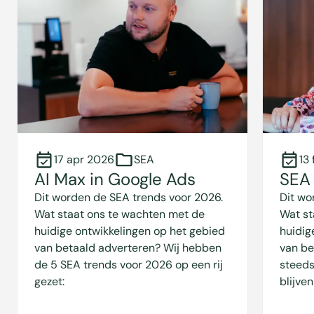
17 apr 2026
SEA
13
AI Max in Google Ads
SEA 
Dit worden de SEA trends voor 2026.
Dit wo
Wat staat ons te wachten met de
Wat st
huidige ontwikkelingen op het gebied
huidig
van betaald adverteren? Wij hebben
van be
de 5 SEA trends voor 2026 op een rij
steeds
gezet:
blijven