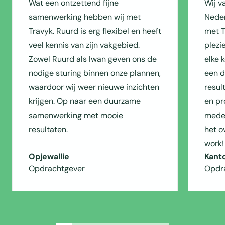
Wat een ontzettend fijne
Wij v
samenwerking hebben wij met
Neder
Travyk. Ruurd is erg flexibel en heeft
met T
veel kennis van zijn vakgebied.
plezi
Zowel Ruurd als Iwan geven ons de
elke 
nodige sturing binnen onze plannen,
een du
waardoor wij weer nieuwe inzichten
resul
krijgen. Op naar een duurzame
en pr
samenwerking met mooie
medew
resultaten.
het o
work!
Opjewallie
Kant
Opdrachtgever
Opdr