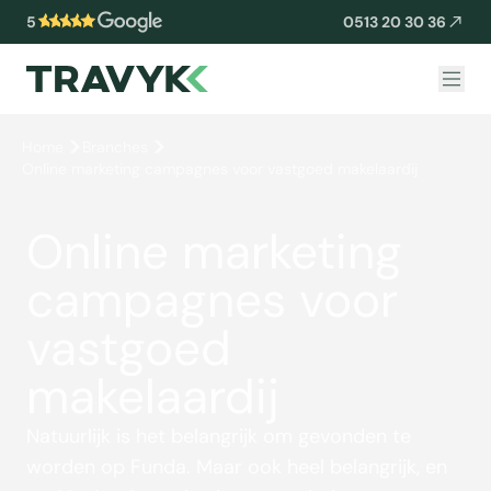
5
0513 20 30 36
Home
Branches
Online marketing campagnes voor vastgoed makelaardij
Online marketing
campagnes voor
vastgoed
makelaardij
Natuurlijk is het belangrijk om gevonden te
worden op Funda. Maar ook heel belangrijk, en