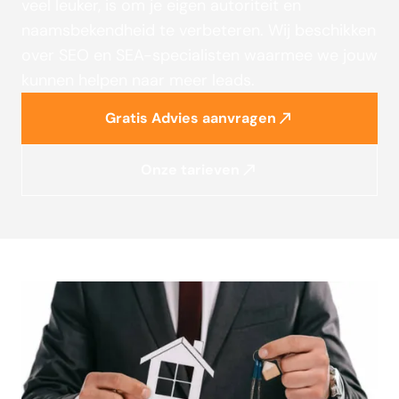
veel leuker, is om je eigen autoriteit en
naamsbekendheid te verbeteren. Wij beschikken
over SEO en SEA-specialisten waarmee we jouw
kunnen helpen naar meer leads.
Gratis Advies aanvragen
Onze tarieven