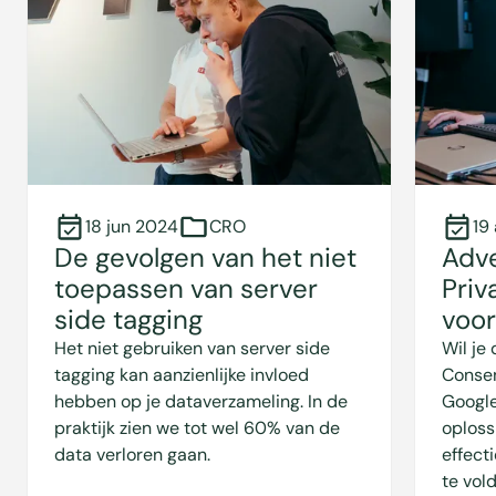
18 jun 2024
CRO
19
De gevolgen van het niet
Adv
toepassen van server
Priv
side tagging
voor
Het niet gebruiken van server side
Wil je
tagging kan aanzienlijke invloed
Consen
hebben op je dataverzameling. In de
Google
praktijk zien we tot wel 60% van de
oploss
data verloren gaan.
effect
te vold