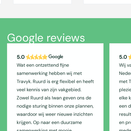
Google reviews
5.0
5.0
Wat een ontzettend fijne
Wij v
samenwerking hebben wij met
Neder
Travyk. Ruurd is erg flexibel en heeft
met T
veel kennis van zijn vakgebied.
plezi
Zowel Ruurd als Iwan geven ons de
elke 
nodige sturing binnen onze plannen,
een du
waardoor wij weer nieuwe inzichten
resul
krijgen. Op naar een duurzame
en pr
samenwerking met mooie
medew