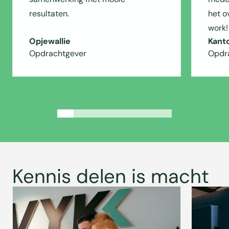
resultaten.
het o
work!
Opjewallie
Kant
Opdrachtgever
Opdr
Kennis delen is macht