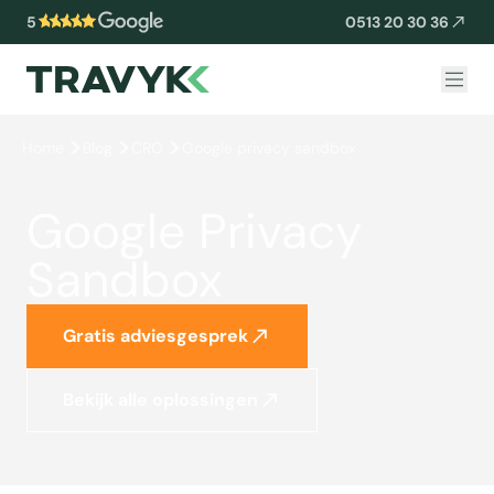
5
0513 20 30 36
Home
Blog
CRO
Google privacy sandbox
Google Privacy
Sandbox
Gratis adviesgesprek
Bekijk alle oplossingen