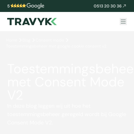
5
0513 20 30 36
Home
Blog
Consent mode
Toestemmingsbeheer met google cookie consent v2
Toestemmingsbehee
met Consent Mode
V2
In deze blog leggen wij uit hoe het
toestemmingsbeheer geregeld wordt bij Google
Consent Mode V2.