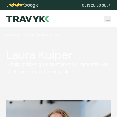
5
0513 20 30 36
Home
Over ons
Laura kuiper
Laura Kuiper
Ik help merken groeien met een slimme mix van
strategie, creativiteit en praktijk