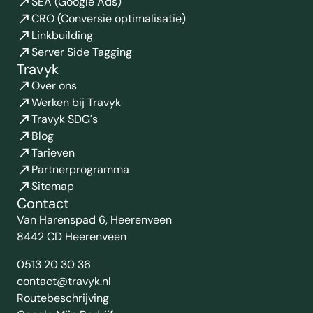
SEA (Google Ads)
CRO (Conversie optimalisatie)
Linkbuilding
Server Side Tagging
Travyk
Over ons
Werken bij Travyk
Travyk SDG's
Blog
Tarieven
Partnerprogramma
Sitemap
Contact
Van Harenspad 6, Heerenveen
8442 CD Heerenveen
0513 20 30 36
contact@travyk.nl
Routebeschrijving