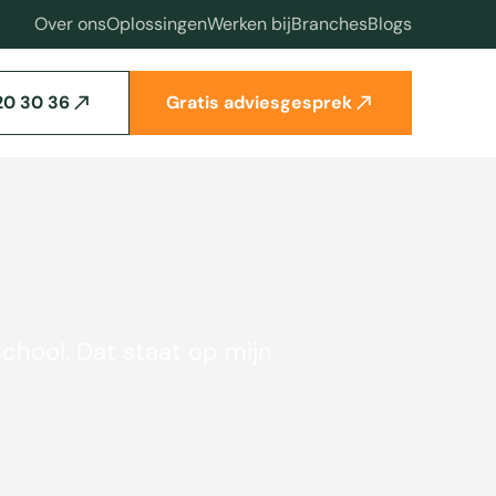
Over ons
Oplossingen
Werken bij
Branches
Blogs
20 30 36
Gratis adviesgesprek
school. Dat staat op mijn