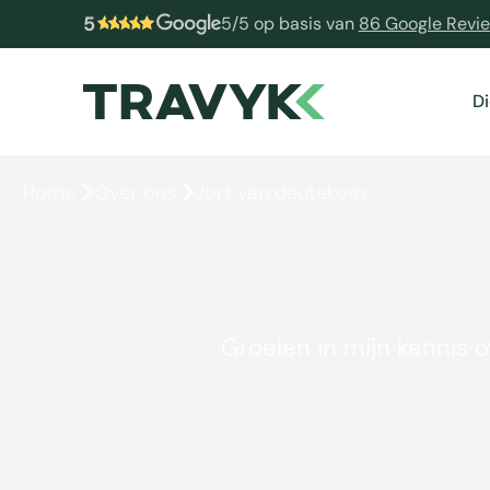
5
5/5 op basis van
86 Google Revi
D
Home
Over ons
Jort van deutekom
Groeien in mijn kennis o