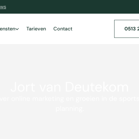
ews
iensten
Tarieven
Contact
0513 
Jort van Deutekom
ver online marketing en groeien in de sport
planning.